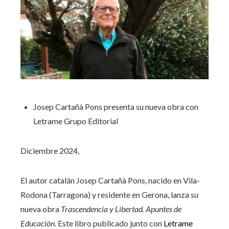
ebook
ter
edIn
erest
Josep Cartañà Pons presenta su nueva obra con
Letrame Grupo Editorial
mbleupon
Diciembre 2024,
l
El autor catalán Josep Cartañà Pons, nacido en Vila-
Rodona (Tarragona) y residente en Gerona, lanza su
nueva obra
Trascendencia y Libertad. Apuntes de
Educación
. Este libro publicado junto con
Letrame